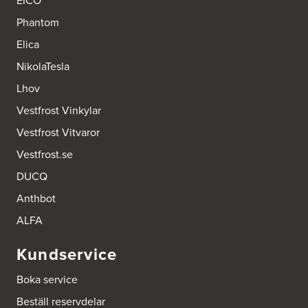
EICO
Ballingslöv Jönköping
Phantom
Industrigatan 18
553 03 Jönköping
Elica
Tel.:
364404030
http://www.ballingslov.se
NikolaTesla
Lhov
Ballingslöv Länna
Vestfrost Vinkylar
Lignellsväg 3
136 49 Vega
Vestfrost Vitvaror
Tel.:
0046-87454450
http://www.ballingslov.se
Vestfrost.se
DUCQ
Ballingslöv Mölndal
Johannefredsgatan 7
Anthbot
Bsa Kök & Bad AB
431 53 Mölndal
ALFA
Tel.:
0046-31864380
http://www.ballingslov.se
Kundservice
Ballingslöv Sickla
Boka service
Hässelmanstorg 1-3
Beställ reservdelar
131 54 Nacka