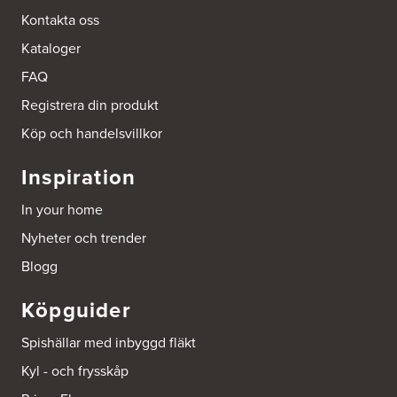
Tel.:
0046-86428515
Kontakta oss
http://www.ballingslov.se
Kataloger
Beijer Byggmat Norrtälje
FAQ
Gäddvägen 12
761 41 Norrtälje
Registrera din produkt
Tel.:
752412900
Köp och handelsvillkor
Beijer Byggmaterial AB, Mölnlycke
Inspiration
Hönekullavägen 25
435 44 Mölnlycke
In your home
Tel.:
752418750
Nyheter och trender
Beijer Byggmaterial Bollnäs - Filial 041
Blogg
Industrigatan 5
821 41 Bollnäs
Köpguider
Tel.:
752411000
Spishällar med inbyggd fläkt
Beijer Byggmaterial Piteå - Filial 002
Kyl - och frysskåp
Batterigatan 2
941 47 Piteå