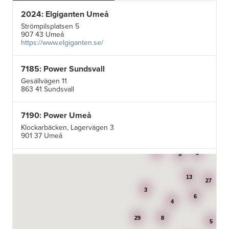
2024: Elgiganten Umeå
Strömpilsplatsen 5
907 43 Umeå
https://www.elgiganten.se/
7185: Power Sundsvall
Gesällvägen 11
863 41 Sundsvall
7190: Power Umeå
Klockarbäcken, Lagervägen 3
901 37 Umeå
3
3
5
7195: Power Luleå
Betongvägen 1F
13
973 45 Luleå
27
3
6
4
AB Karl Hedin Bygghandel - Edsbyn
29
8
Box 320
5
791 27 Falun