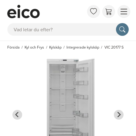
OM 
Sök
FAQ
KAT
Försida
Kyl och Frys
Kylskåp
Integrerade kylskåp
VIC 20177 S
BOK
INS