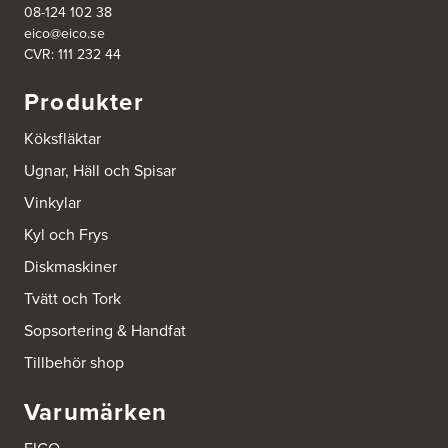
http://www.ballingslov.se
08-124 102 38
eico@eico.se
CVR: 111 232 44
Ballingslöv Göteborg C
Mölndalsvägen 28
Produkter
412 63 Göteborg
Tel.:
0046-31757500
http://www.ballingslov.se
Köksfläktar
Ugnar, Häll och Spisar
Ballingslöv Hässleholm
Vinkylar
Nässelvägen 1
Stoby Måleri AB
Kyl och Frys
291 59 Kristianstad
Tel.:
0046-725286480
Diskmaskiner
http://www.ballingslov.se
Tvätt och Tork
Ballingslöv Hässleholm
Sopsortering & Handfat
Okvägen 6
Tillbehör shop
Stoby Måleri AB
281 51 Hässleholm
Tel.:
0046-451388500
Varumärken
http://www.ballingslov.se