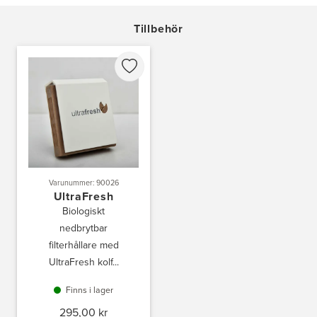
Tillbehör
Varunummer: 90026
UltraFresh
Biologiskt
nedbrytbar
filterhållare med
UltraFresh kolf...
Finns i lager
295,00 kr