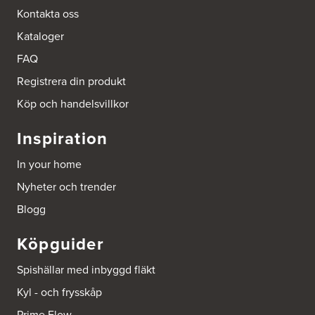
Tel.:
0046-86428515
Kontakta oss
http://www.ballingslov.se
Kataloger
Beijer Byggmat Norrtälje
FAQ
Gäddvägen 12
761 41 Norrtälje
Registrera din produkt
Tel.:
752412900
Köp och handelsvillkor
Beijer Byggmaterial AB, Mölnlycke
Inspiration
Hönekullavägen 25
435 44 Mölnlycke
In your home
Tel.:
752418750
Nyheter och trender
Beijer Byggmaterial Bollnäs - Filial 041
Blogg
Industrigatan 5
821 41 Bollnäs
Köpguider
Tel.:
752411000
Spishällar med inbyggd fläkt
Beijer Byggmaterial Piteå - Filial 002
Kyl - och frysskåp
Batterigatan 2
941 47 Piteå
Prime Flow