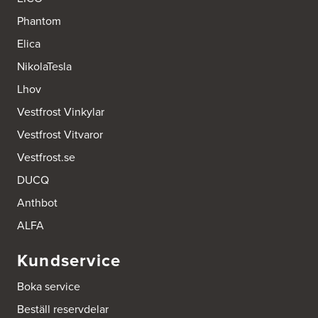
Ballingslöv Jönköping
Phantom
Industrigatan 18
553 03 Jönköping
Elica
Tel.:
364404030
http://www.ballingslov.se
NikolaTesla
Lhov
Ballingslöv Länna
Vestfrost Vinkylar
Lignellsväg 3
136 49 Vega
Vestfrost Vitvaror
Tel.:
0046-87454450
http://www.ballingslov.se
Vestfrost.se
DUCQ
Ballingslöv Mölndal
Johannefredsgatan 7
Anthbot
Bsa Kök & Bad AB
431 53 Mölndal
ALFA
Tel.:
0046-31864380
http://www.ballingslov.se
Kundservice
Ballingslöv Sickla
Boka service
Hässelmanstorg 1-3
Beställ reservdelar
131 54 Nacka