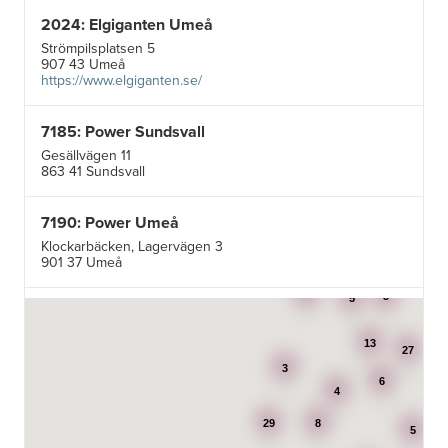
2024: Elgiganten Umeå
Strömpilsplatsen 5
907 43 Umeå
https://www.elgiganten.se/
7185: Power Sundsvall
Gesällvägen 11
863 41 Sundsvall
7190: Power Umeå
Klockarbäcken, Lagervägen 3
901 37 Umeå
3
3
5
7195: Power Luleå
Betongvägen 1F
13
973 45 Luleå
27
3
6
4
AB Karl Hedin Bygghandel - Edsbyn
29
8
Box 320
5
791 27 Falun