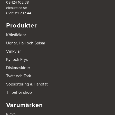
http://www.ballingslov.se
08-124 102 38
eico@eico.se
CVR: 111 232 44
Ballingslöv Göteborg C
Mölndalsvägen 28
Produkter
412 63 Göteborg
Tel.:
0046-31757500
http://www.ballingslov.se
Köksfläktar
Ugnar, Häll och Spisar
Ballingslöv Hässleholm
Vinkylar
Nässelvägen 1
Stoby Måleri AB
Kyl och Frys
291 59 Kristianstad
Tel.:
0046-725286480
Diskmaskiner
http://www.ballingslov.se
Tvätt och Tork
Ballingslöv Hässleholm
Sopsortering & Handfat
Okvägen 6
Tillbehör shop
Stoby Måleri AB
281 51 Hässleholm
Tel.:
0046-451388500
Varumärken
http://www.ballingslov.se
EICO