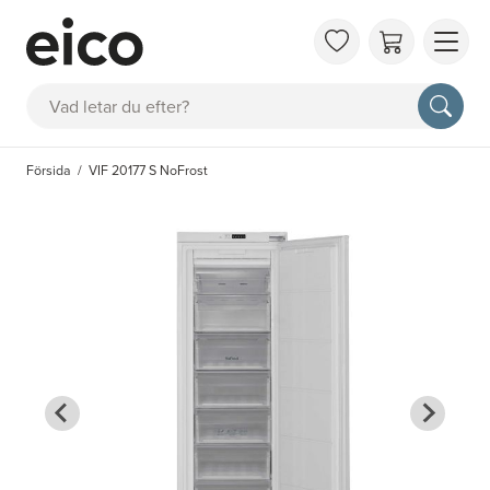
OM 
Sök
FAQ
KAT
Försida
VIF 20177 S NoFrost
BOK
INS