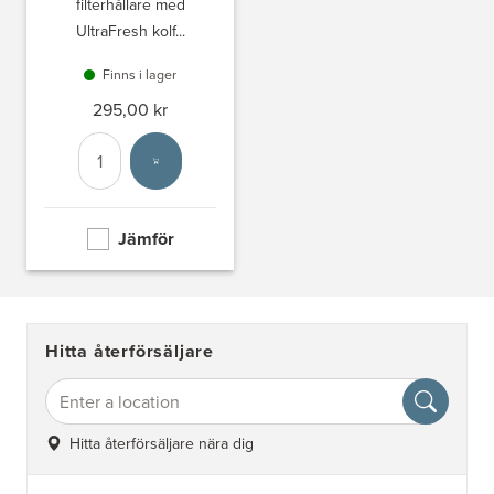
filterhållare med
UltraFresh kolf...
Finns i lager
295,00 kr
Antal
Välj enhet
Jämför
Hitta återförsäljare
Hitta återförsäljare nära dig