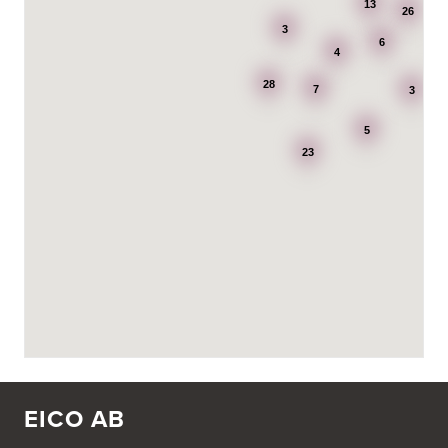
13
Dalsäng 2, 64592 Strängnäs
26
838 79 Frösön
3
Tel.:
0152-30277
6
4
28
7
3
Ballingslöv Arninge
Hantverkarvägen 14
5
187 66 Täby
Tel.:
0046-86300150
23
http://www.ballingslov.se
Ballingslöv Borås
Skaraborgsvägen 33C
506 30 Borås
Tel.:
0046-333232502
http://www.ballingslov.se
Ballingslöv Göteborg C
Mölndalsvägen 28
412 63 Göteborg
Tel.:
0046-31757500
EICO AB
http://www.ballingslov.se