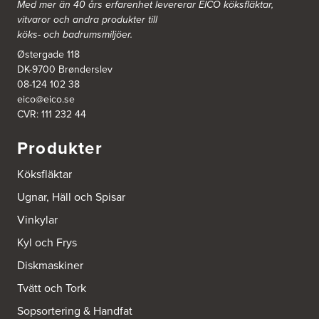
Med mer än 40 års erfarenhet levererar EICO köksfläktar,
Ballingslöv Hässleholm
vitvaror och andra produkter till
Nässelvägen 1
köks- och badrumsmiljöer.
Stoby Måleri AB
291 59 Kristianstad
Østergade 118
Tel.:
0046-725286480
DK-9700 Brønderslev
http://www.ballingslov.se
08-124 102 38
eico@eico.se
Ballingslöv Hässleholm
CVR: 111 232 44
Okvägen 6
Stoby Måleri AB
Produkter
281 51 Hässleholm
Tel.:
0046-451388500
Köksfläktar
http://www.ballingslov.se
Ugnar, Häll och Spisar
Ballingslöv Jönköping
Vinkylar
Industrigatan 18
553 03 Jönköping
Kyl och Frys
Tel.:
364404030
http://www.ballingslov.se
Diskmaskiner
Tvätt och Tork
Ballingslöv Länna
Sopsortering & Handfat
Lignellsväg 3