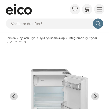
OM 
Sök
FAQ
KAT
Försida
Kyl och Frys
Kyl-Frys kombiskåp
Integrerade kyl-frysar
BOK
VIUCF 2082
INS