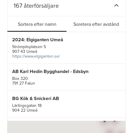
167 återförsäljare
Sortera efter namn
Soretera efter avstånd
2024: Elgiganten Umeå
Strömpilsplatsen 5
907 43 Umeå
https://www.elgiganten.se/
AB Karl Hedin Bygghandel - Edsbyn
Box 320
791 27 Falun
BG Kök & Snickeri AB
Lärlingsgatan 18
904 22 Umeå
3
6
BITAB Belsings Isolering & Takläggning AB
FE 2121