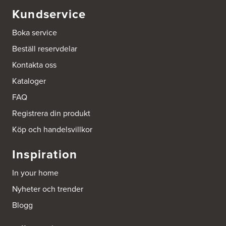
Beijer Byggmaterial AB, Mölnlycke
Kundservice
Hönekullavägen 25
435 44 Mölnlycke
Boka service
Tel.:
752418750
Beställ reservdelar
Beijer Byggmaterial Bollnäs - Filial 041
Kontakta oss
Industrigatan 5
Kataloger
821 41 Bollnäs
Tel.:
752411000
FAQ
Registrera din produkt
Beijer Byggmaterial Piteå - Filial 002
Batterigatan 2
Köp och handelsvillkor
941 47 Piteå
Tel.:
752411518
Inspiration
Bra Hus från Hedlunds AB
In your home
Järnvägsgatan 12
Nyheter och trender
795 71 Furudal
Tel.:
0258-31200
Blogg
Dahlström Kök Och Design AB