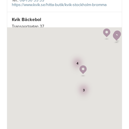
Tel.:
08-730 35 35
https://www.kvik.se/hitta-butik/kvik-stockholm-bromma
Kvik Bäckebol
Transportgatan 37
422 46 Hisings Backa
Tel.:
0046-313525845
https://www.kvik.se/hitta-butik/kvik-goeteborg-baeckebol
Kvik Göteborg City AB
Transportgatan 37
4
422 46 Hisings Backa
Tel.:
0046-313525845
https://www.kvik.se/hitta-butik/kvik-goeteborg-city
Kvik Halmstad
3
Stormgatan 2
302 63 Halmstad
Tel.:
0046-35152190
https://www.kvik.se/hitta-butik/kvik-halmstad
Kvik Helsingborg