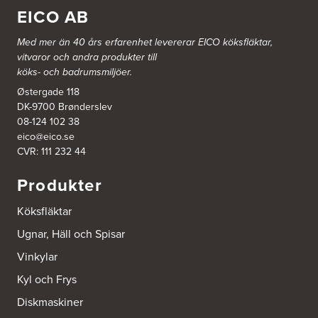
EICO AB
Med mer än 40 års erfarenhet levererar EICO köksfläktar,
vitvaror och andra produkter till
köks- och badrumsmiljöer.
Østergade 118
DK-9700 Brønderslev
08-124 102 38
eico@eico.se
CVR: 111 232 44
Produkter
Köksfläktar
Ugnar, Häll och Spisar
Vinkylar
Kyl och Frys
Diskmaskiner