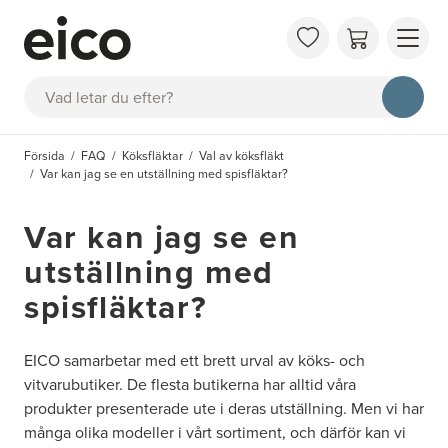
OM 
Sök
FAQ
KAT
Försida
FAQ
Köksfläktar
Val av köksfläkt
BOK
Var kan jag se en utställning med spisfläktar?
INS
Var kan jag se en
utställning med
spisfläktar?
EICO samarbetar med ett brett urval av köks- och
vitvarubutiker. De flesta butikerna har alltid våra
produkter presenterade ute i deras utställning. Men vi har
många olika modeller i vårt sortiment, och därför kan vi