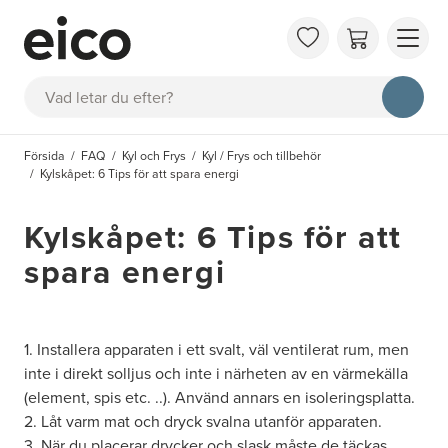
OM 
Sök
FAQ
KAT
Försida
FAQ
Kyl och Frys
Kyl / Frys och tillbehör
BOK
Kylskåpet: 6 Tips för att spara energi
INS
Kylskåpet: 6 Tips för att
spara energi
1. Installera apparaten i ett svalt, väl ventilerat rum, men
inte i direkt solljus och inte i närheten av en värmekälla
(element, spis etc. ..). Använd annars en isoleringsplatta.
2. Låt varm mat och dryck svalna utanför apparaten.
3. När du placerar drycker och slask måste de täckas.