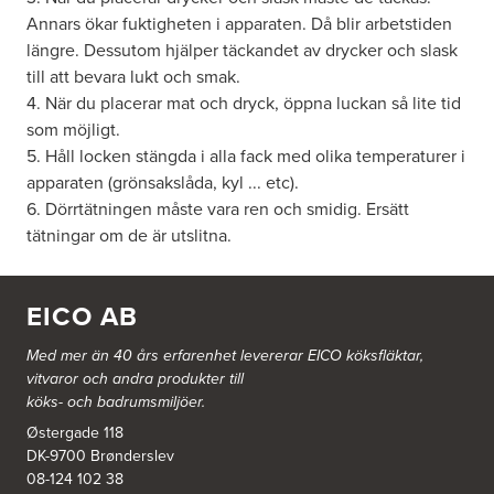
Annars ökar fuktigheten i apparaten. Då blir arbetstiden
längre. Dessutom hjälper täckandet av drycker och slask
till att bevara lukt och smak.
4. När du placerar mat och dryck, öppna luckan så lite tid
som möjligt.
5. Håll locken stängda i alla fack med olika temperaturer i
apparaten (grönsakslåda, kyl ... etc).
6. Dörrtätningen måste vara ren och smidig. Ersätt
tätningar om de är utslitna.
EICO AB
Med mer än 40 års erfarenhet levererar EICO köksfläktar,
vitvaror och andra produkter till
köks- och badrumsmiljöer.
Østergade 118
DK-9700 Brønderslev
08-124 102 38