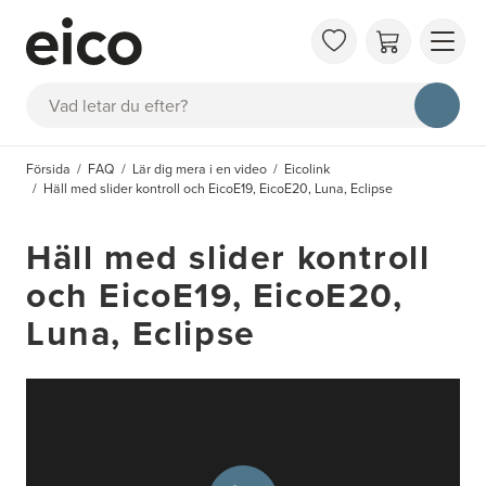
OM 
Sök
FAQ
KAT
Försida
FAQ
Lär dig mera i en video
Eicolink
BOK
Häll med slider kontroll och EicoE19, EicoE20, Luna, Eclipse
INS
Häll med slider kontroll
och EicoE19, EicoE20,
Luna, Eclipse