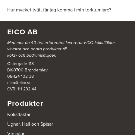
Hur mycket tvätt får jag komma i min torktumlare?
EICO AB
Med mer än 40 års erfarenhet levererar EICO köksfläktar,
vitvaror och andra produkter till
köks- och badrumsmiljöer.
Østergade 118
DK-9700 Brønderslev
08-124 102 38
eico@eico.se
CVR: 111 232 44
Produkter
Köksfläktar
Ugnar, Häll och Spisar
Vinkylar