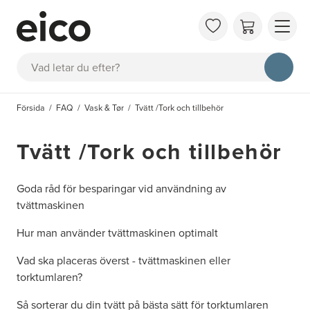
OM 
Sök
FAQ
KAT
Försida
FAQ
Vask & Tør
Tvätt /Tork och tillbehör
BOK
INS
Tvätt /Tork och tillbehör
Goda råd för besparingar vid användning av
tvättmaskinen
Hur man använder tvättmaskinen optimalt
Vad ska placeras överst - tvättmaskinen eller
torktumlaren?
Så sorterar du din tvätt på bästa sätt för torktumlaren