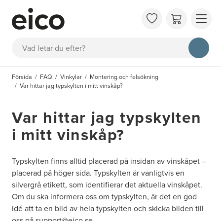
OM 
Sök
FAQ
KAT
Försida
FAQ
Vinkylar
Montering och felsökning
BOK
Var hittar jag typskylten i mitt vinskåp?
INS
Var hittar jag typskylten
i mitt vinskåp?
Typskylten finns alltid placerad på insidan av vinskåpet –
placerad på höger sida. Typskylten är vanligtvis en
silvergrå etikett, som identifierar det aktuella vinskåpet.
Om du ska informera oss om typskylten, är det en god
idé att ta en bild av hela typskylten och skicka bilden till
oss på support@eico.se