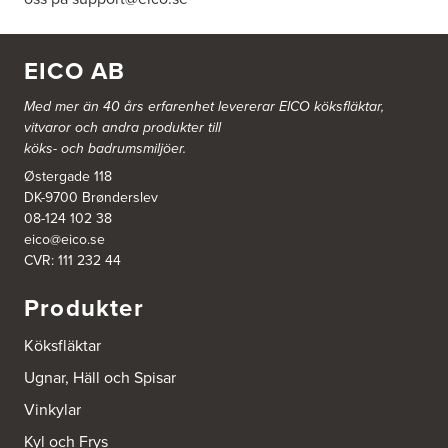
EICO AB
Med mer än 40 års erfarenhet levererar EICO köksfläktar,
vitvaror och andra produkter till
köks- och badrumsmiljöer.
Østergade 118
DK-9700 Brønderslev
08-124 102 38
eico@eico.se
CVR: 111 232 44
Produkter
Köksfläktar
Ugnar, Häll och Spisar
Vinkylar
Kyl och Frys